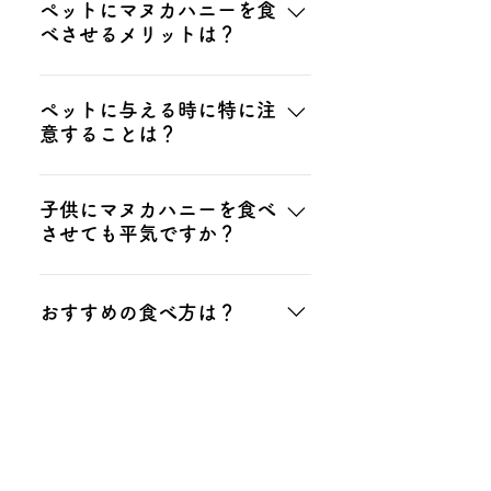
MGO550+マヌカハニーは、ヒト
ペットにマヌカハニーを食
ラリア産が一番低く、信頼性が高
ムの花の香りがやさしくお口の中
べさせるメリットは？
用のマヌカハニーと比べてポリフ
いという結果が出ています。以上
に広がります。クセがなく毎日食
ェノールの濃度が濃いマヌカハニ
の理由により、一社が全プロセス
べても飽きない、甘くて美味しい
主に各種ビタミン・ミネラル・ア
ーを使用しております。また、衛
を管理している会社のマヌカハニ
マヌカハニーです。
ミノ酸など、ペットの体にも役に
ペットに与える時に特に注
生面を考慮し、ペット用はチュー
ーを購入することをおススメいた
意することは？
立つ栄養成分が豊富に含まれてい
ブ式の容器、ヒト用は遮光ボトル
します。
て、健康維持に効果が期待できま
の容器に分けさせていただいてお
大きく3つあります。①1歳未満の
す。栄養価が高くエネルギーとし
ります。商品の兼用はしないよう
子犬、子猫には与えない。②適量
子供にマヌカハニーを食べ
て吸収しやすいので、運動量の多
お願いしております。
させても平気ですか？
を守る。③アレルギー等に気を付
いペットのエネルギー補給には最
ける。 1歳未満の赤ちゃんはボツ
適だと考えております。また、オ
1歳未満のお子様には与えないよ
リヌス中毒にかかるリスクがあり
リゴ糖の一種であるグルコン酸が
うお願いします。消化器官が未熟
おすすめの食べ方は？
ます。これは幼くて内臓が発達し
多く含まれており、乳酸菌の栄養
な乳幼児が摂取すると、幼児ボツ
ていない事が原因です。また、健
源にもなるため、大腸菌などの悪
リヌス症という中毒症状を引き起
ヒト用に関しては特に決まりはあ
康な成犬であってもお腹の調子が
玉菌の繁殖を抑え、整腸作用にも
こしてしまう可能性があります。
りませんが、基本的に1日ティー
悪いと発症する可能性があるの
金属のスプーンを使って食
期待できると思っております。
また、ボツリヌス菌は非常に熱に
べてはいけないの？
スプーン1～3杯程度食べるのが望
で、体調には十分に注意してから
強く、加熱では死滅しませんの
ましいと言われています。タイミ
与えるようにして下さい。また、
絶対に使用してはいけないという
で、マヌカハニーだけでなく通常
ングとしては、空腹時や就寝前に
日常の飲食にも言える事ですが、
根拠はございませんが、弊社では
のはちみつやはちみつ入り食品に