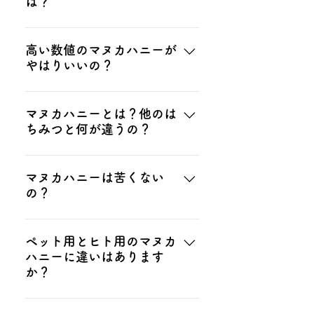
は？
います。このバッチ・ナンバーに
よってマヌカハニーの製造年月日
MGO（メチルグリオキサール）
およびMGO値などの検査結果が
は、体の内側から免疫力を整え、
高い数値のマヌカハニーが
分かり、品質管理体勢を確認する
やはりいいの？
そして結果的に外的ウィルスから
事が出来ます。 品質管理には養蜂
体を守るためにサポートする主成
から容器への充填プロセスそして
数値が高くなるほど抗菌性が高く
分です。MGOはマヌカハニーの
販売までの全工程を管理すること
なりますが、数値はあくまでも一
マヌカハニーとは？他のは
抗菌活性力および免疫力増進の中
によって、中途プロセスにおける
ちみつと何が違うの？
つの目安です。日々の体調に合わ
核となる成分で、抗菌活性力の強
異物混入のリスクを軽減すると考
せて無理なく摂取を続けられるこ
さを表す指標に使われています。
えています。世界にはあやしいマ
一般的な花蜜由来のはちみつに比
とが大切だと考えております。初
そのほかの指標として、UMF（ユ
ヌカハニーがあふれています。
べて、マヌカハニー特有成分メチ
マヌカハニーは苦くない
心者様向けのMGO30のみを摂取
ニークマヌカファクター）が有名
2014年ニュージーランド政府の発
の？
ルグリオキサール（MGO）の含
する事でもミネラルや酵素などの
ですが、こちらはニュージーラン
表によりますと、1700ｔの生産量
有量が約100倍多い事がたくさん
効果を感じて頂けると思っており
ド産マヌカハニーの抗菌成分がど
に対して約5倍以上のマヌカハニ
弊社が取り扱っておりますオース
の研究でわかっております。さら
ます。また、MGO30とMGO850
の位含まれているかを数値化する
ーが出回っているとの報告がなさ
トラリアバイロン産のバイオアク
ペット用とヒト用のマヌカ
に、ビタミンやミネラルなどの栄
など、いくなるくわけでの数値と
際に使用されています。
れています。 また、マヌカハニー
ハニーに違いはあります
ティブマヌカハニーは、『苦くな
養素や健康成分が約190種類含ま
併用して体調や季節に合わせてお
の基準値を上回る除草剤混入問題
か？
い』事が一番の特徴です。コクが
れており、毎日の健康維持に効果
試しいただくのもオススメです。
なども起きていますが、検査結果
あり、お口の中でとろけるような
を感じて頂けると思っておりま
マヌカペットケアに使用している
によると粗悪品の割合はオースト
滑らかな食感と、レプトスパーマ
す。